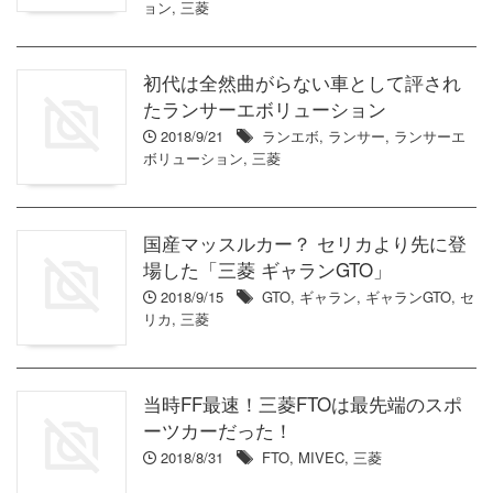
ョン
,
三菱
初代は全然曲がらない車として評され
たランサーエボリューション
2018/9/21
ランエボ
,
ランサー
,
ランサーエ
ボリューション
,
三菱
国産マッスルカー？ セリカより先に登
場した「三菱 ギャランGTO」
2018/9/15
GTO
,
ギャラン
,
ギャランGTO
,
セ
リカ
,
三菱
当時FF最速！三菱FTOは最先端のスポ
ーツカーだった！
2018/8/31
FTO
,
MIVEC
,
三菱