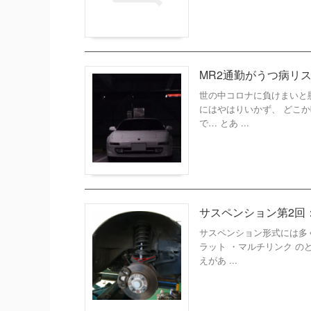
MR2通勤がうつ病リ
世の中コロナに負けまいと
にはやはりいかず、 どこ
で… とあ ...
サスペンション第2回
サスペンション形式には多
ラット ・マルチリンク 
えがあ ...