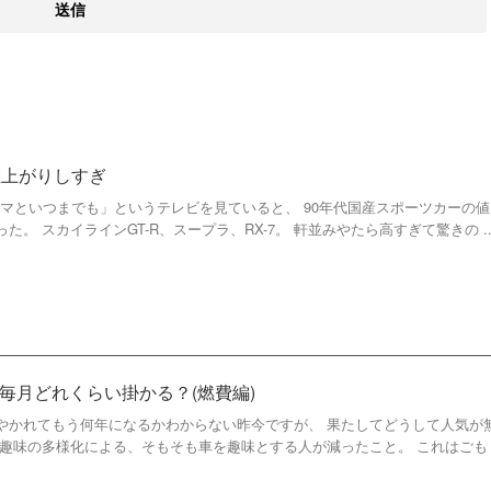
値上がりしすぎ
ルマといつまでも」というテレビを見ていると、 90年代国産スポーツカーの値
。 スカイラインGT-R、スープラ、RX-7。 軒並みやたら高すぎて驚きの ..
毎月どれくらい掛かる？(燃費編)
やかれてもう何年になるかわからない昨今ですが、 果たしてどうして人気が
が趣味の多様化による、そもそも車を趣味とする人が減ったこと。 これはごも