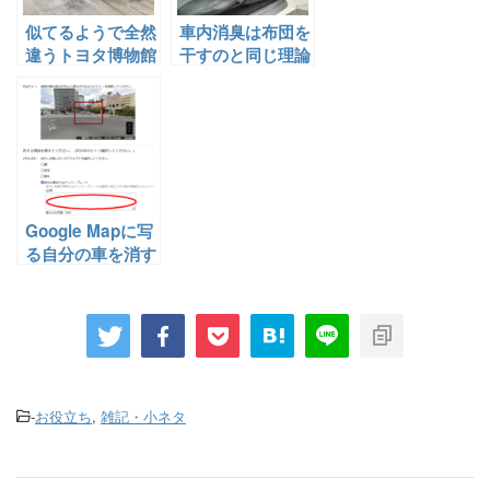
似てるようで全然
車内消臭は布団を
違うトヨタ博物館
干すのと同じ理論
と産業技術記念館
で
を比べる。
Google Mapに写
る自分の車を消す
方法
-
お役立ち
,
雑記・小ネタ