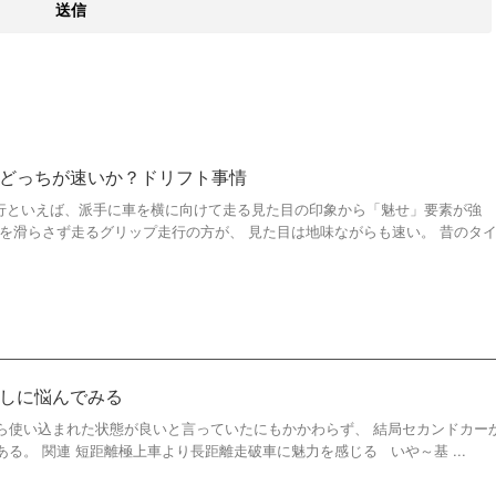
どっちが速いか？ドリフト事情
フト走行といえば、派手に車を横に向けて走る見た目の印象から「魅せ」要素が強
車を滑らさず走るグリップ走行の方が、 見た目は地味ながらも速い。 昔のタ
しに悩んでみる
ら使い込まれた状態が良いと言っていたにもかかわらず、 結局セカンドカー
る。 関連 短距離極上車より長距離走破車に魅力を感じる いや～基 ...